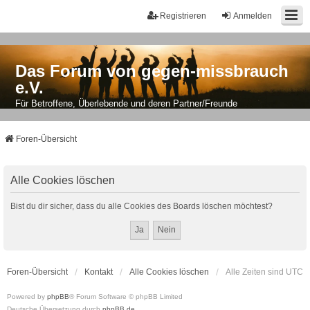
Registrieren
Anmelden
Das Forum von gegen-missbrauch
e.V.
Für Betroffene, Überlebende und deren Partner/Freunde
Foren-Übersicht
Alle Cookies löschen
Bist du dir sicher, dass du alle Cookies des Boards löschen möchtest?
Foren-Übersicht
Kontakt
Alle Cookies löschen
Alle Zeiten sind
UTC
Powered by
phpBB
® Forum Software © phpBB Limited
Deutsche Übersetzung durch
phpBB.de