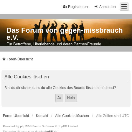
Registrieren
Anmelden
Das Forum von gegen-missbrauch
e.V.
Für Betroffene, Überlebende und deren Partner/Freunde
Foren-Übersicht
Alle Cookies löschen
Bist du dir sicher, dass du alle Cookies des Boards löschen möchtest?
Foren-Übersicht
Kontakt
Alle Cookies löschen
Alle Zeiten sind
UTC
Powered by
phpBB
® Forum Software © phpBB Limited
Deutsche Übersetzung durch
phpBB.de