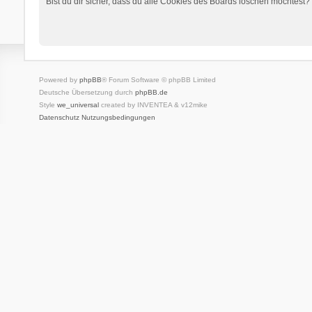
Bist du dir sicher, dass du alle Cookies des Boards löschen möchtest?
Powered by
phpBB
® Forum Software © phpBB Limited
Deutsche Übersetzung durch
phpBB.de
Style
we_universal
created by INVENTEA & v12mike
Datenschutz
Nutzungsbedingungen