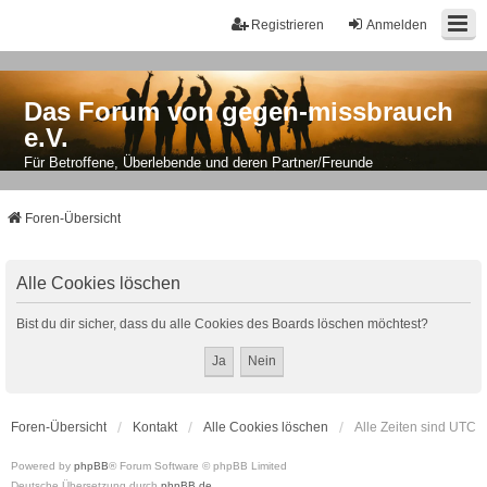
Registrieren
Anmelden
Das Forum von gegen-missbrauch
e.V.
Für Betroffene, Überlebende und deren Partner/Freunde
Foren-Übersicht
Alle Cookies löschen
Bist du dir sicher, dass du alle Cookies des Boards löschen möchtest?
Foren-Übersicht
Kontakt
Alle Cookies löschen
Alle Zeiten sind
UTC
Powered by
phpBB
® Forum Software © phpBB Limited
Deutsche Übersetzung durch
phpBB.de