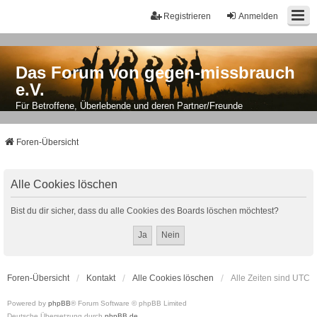
Registrieren
Anmelden
Das Forum von gegen-missbrauch
e.V.
Für Betroffene, Überlebende und deren Partner/Freunde
Foren-Übersicht
Alle Cookies löschen
Bist du dir sicher, dass du alle Cookies des Boards löschen möchtest?
Foren-Übersicht
Kontakt
Alle Cookies löschen
Alle Zeiten sind
UTC
Powered by
phpBB
® Forum Software © phpBB Limited
Deutsche Übersetzung durch
phpBB.de