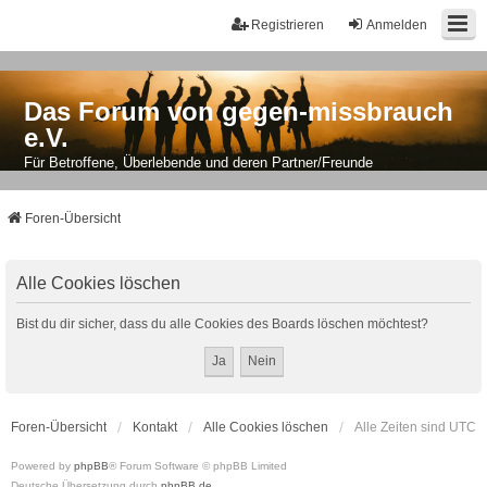
Registrieren
Anmelden
Das Forum von gegen-missbrauch
e.V.
Für Betroffene, Überlebende und deren Partner/Freunde
Foren-Übersicht
Alle Cookies löschen
Bist du dir sicher, dass du alle Cookies des Boards löschen möchtest?
Foren-Übersicht
Kontakt
Alle Cookies löschen
Alle Zeiten sind
UTC
Powered by
phpBB
® Forum Software © phpBB Limited
Deutsche Übersetzung durch
phpBB.de