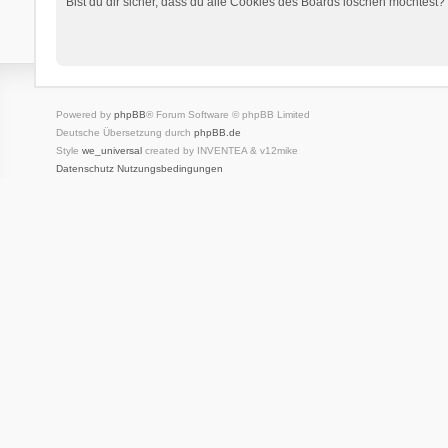
Bist du dir sicher, dass du alle Cookies des Boards löschen möchtest?
Powered by
phpBB
® Forum Software © phpBB Limited
Deutsche Übersetzung durch
phpBB.de
Style
we_universal
created by INVENTEA & v12mike
Datenschutz
Nutzungsbedingungen