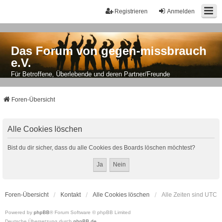
Registrieren
Anmelden
Das Forum von gegen-missbrauch
e.V.
Für Betroffene, Überlebende und deren Partner/Freunde
Foren-Übersicht
Alle Cookies löschen
Bist du dir sicher, dass du alle Cookies des Boards löschen möchtest?
Foren-Übersicht
Kontakt
Alle Cookies löschen
Alle Zeiten sind
UTC
Powered by
phpBB
® Forum Software © phpBB Limited
Deutsche Übersetzung durch
phpBB.de