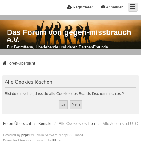
Registrieren
Anmelden
Das Forum von gegen-missbrauch
e.V.
Für Betroffene, Überlebende und deren Partner/Freunde
Foren-Übersicht
Alle Cookies löschen
Bist du dir sicher, dass du alle Cookies des Boards löschen möchtest?
Foren-Übersicht
Kontakt
Alle Cookies löschen
Alle Zeiten sind
UTC
Powered by
phpBB
® Forum Software © phpBB Limited
Deutsche Übersetzung durch
phpBB.de