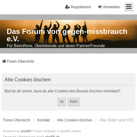
Registrieren
Anmelden
Das Forum von gegen-missbrauch
e.V.
Für Betroffene, Überlebende und deren Partner/Freunde
Foren-Übersicht
Alle Cookies löschen
Bist du dir sicher, dass du alle Cookies des Boards löschen möchtest?
Foren-Übersicht
Kontakt
Alle Cookies löschen
Alle Zeiten sind
UTC
Powered by
phpBB
® Forum Software © phpBB Limited
Deutsche Übersetzung durch
phpBB.de