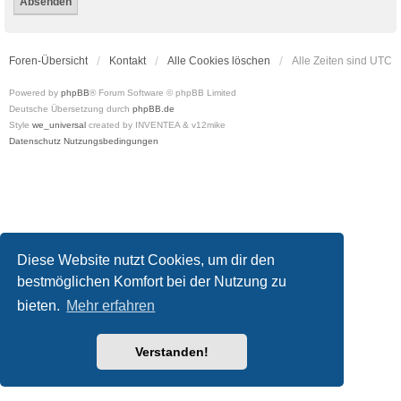
Foren-Übersicht
Kontakt
Alle Cookies löschen
Alle Zeiten sind
UTC
Powered by
phpBB
® Forum Software © phpBB Limited
Deutsche Übersetzung durch
phpBB.de
Style
we_universal
created by INVENTEA & v12mike
Datenschutz
Nutzungsbedingungen
Diese Website nutzt Cookies, um dir den
bestmöglichen Komfort bei der Nutzung zu
bieten.
Mehr erfahren
Verstanden!