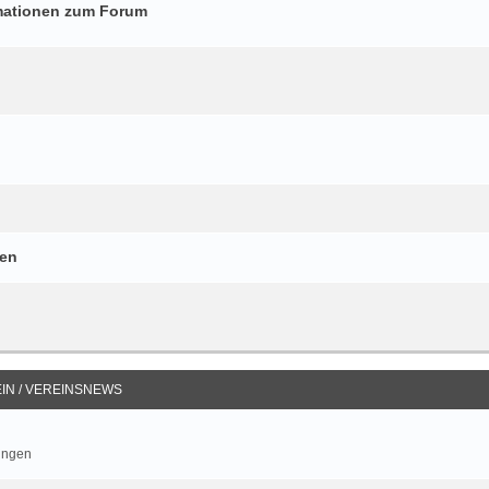
mationen zum Forum
gen
IN / VEREINSNEWS
ungen