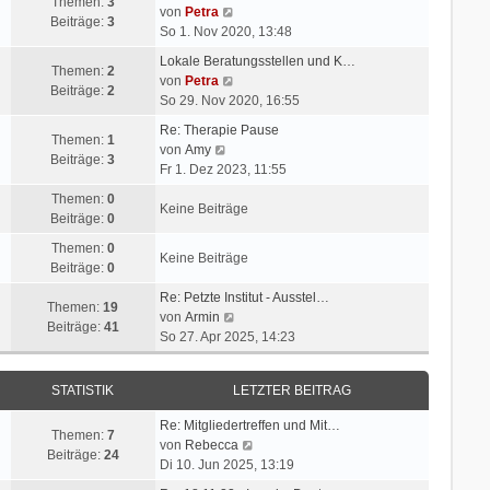
Themen:
3
N
von
Petra
Beiträge:
3
e
So 1. Nov 2020, 13:48
u
Lokale Beratungsstellen und K…
e
Themen:
2
N
von
Petra
s
Beiträge:
2
e
So 29. Nov 2020, 16:55
t
u
e
Re: Therapie Pause
e
Themen:
1
N
r
von
Amy
s
Beiträge:
3
e
B
Fr 1. Dez 2023, 11:55
t
u
e
e
Themen:
0
e
i
Keine Beiträge
r
Beiträge:
0
s
t
B
t
r
Themen:
0
e
Keine Beiträge
e
a
Beiträge:
0
i
r
g
t
Re: Petzte Institut - Ausstel…
B
Themen:
19
r
N
von
Armin
e
Beiträge:
41
a
e
So 27. Apr 2025, 14:23
i
g
u
t
e
r
STATISTIK
LETZTER BEITRAG
s
a
t
g
Re: Mitgliedertreffen und Mit…
e
Themen:
7
N
von
Rebecca
r
Beiträge:
24
e
Di 10. Jun 2025, 13:19
B
u