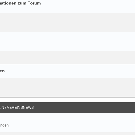
mationen zum Forum
gen
IN / VEREINSNEWS
ungen