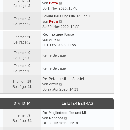
Themen:
3
N
von
Petra
Beiträge:
3
e
So 1. Nov 2020, 13:48
u
Lokale Beratungsstellen und K…
e
Themen:
2
N
von
Petra
s
Beiträge:
2
e
So 29. Nov 2020, 16:55
t
u
e
Re: Therapie Pause
e
Themen:
1
N
r
von
Amy
s
Beiträge:
3
e
B
Fr 1. Dez 2023, 11:55
t
u
e
e
Themen:
0
e
i
Keine Beiträge
r
Beiträge:
0
s
t
B
t
r
Themen:
0
e
Keine Beiträge
e
a
Beiträge:
0
i
r
g
t
Re: Petzte Institut - Ausstel…
B
Themen:
19
r
N
von
Armin
e
Beiträge:
41
a
e
So 27. Apr 2025, 14:23
i
g
u
t
e
r
STATISTIK
LETZTER BEITRAG
s
a
t
g
Re: Mitgliedertreffen und Mit…
e
Themen:
7
N
von
Rebecca
r
Beiträge:
24
e
Di 10. Jun 2025, 13:19
B
u