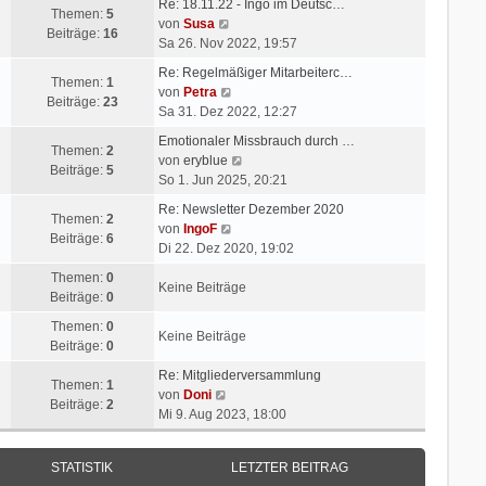
e
Re: 18.11.22 - Ingo im Deutsc…
e
Themen:
5
N
i
von
Susa
s
Beiträge:
16
e
t
Sa 26. Nov 2022, 19:57
t
u
r
e
Re: Regelmäßiger Mitarbeiterc…
e
a
Themen:
1
N
r
von
Petra
s
g
Beiträge:
23
e
B
Sa 31. Dez 2022, 12:27
t
u
e
e
Emotionaler Missbrauch durch …
e
i
Themen:
2
r
N
von
eryblue
s
t
Beiträge:
5
B
e
So 1. Jun 2025, 20:21
t
r
e
u
e
a
Re: Newsletter Dezember 2020
i
e
Themen:
2
r
N
g
von
IngoF
t
s
Beiträge:
6
B
e
Di 22. Dez 2020, 19:02
r
t
e
u
a
e
Themen:
0
i
e
Keine Beiträge
g
r
Beiträge:
0
t
s
B
r
t
Themen:
0
e
Keine Beiträge
a
e
Beiträge:
0
i
g
r
t
Re: Mitgliederversammlung
B
Themen:
1
N
r
von
Doni
e
Beiträge:
2
e
a
Mi 9. Aug 2023, 18:00
i
u
g
t
e
r
STATISTIK
LETZTER BEITRAG
s
a