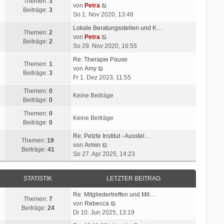
Themen:
3
N
von
Petra
Beiträge:
3
e
So 1. Nov 2020, 13:48
u
Lokale Beratungsstellen und K…
e
Themen:
2
N
von
Petra
s
Beiträge:
2
e
So 29. Nov 2020, 16:55
t
u
e
Re: Therapie Pause
e
Themen:
1
N
r
von
Amy
s
Beiträge:
3
e
B
Fr 1. Dez 2023, 11:55
t
u
e
e
Themen:
0
e
i
Keine Beiträge
r
Beiträge:
0
s
t
B
t
r
Themen:
0
e
Keine Beiträge
e
a
Beiträge:
0
i
r
g
t
Re: Petzte Institut - Ausstel…
B
Themen:
19
r
N
von
Armin
e
Beiträge:
41
a
e
So 27. Apr 2025, 14:23
i
g
u
t
e
r
STATISTIK
LETZTER BEITRAG
s
a
t
g
Re: Mitgliedertreffen und Mit…
e
Themen:
7
N
von
Rebecca
r
Beiträge:
24
e
Di 10. Jun 2025, 13:19
B
u