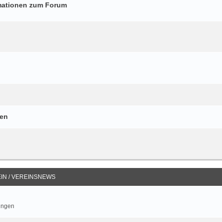
mationen zum Forum
gen
IN / VEREINSNEWS
ungen