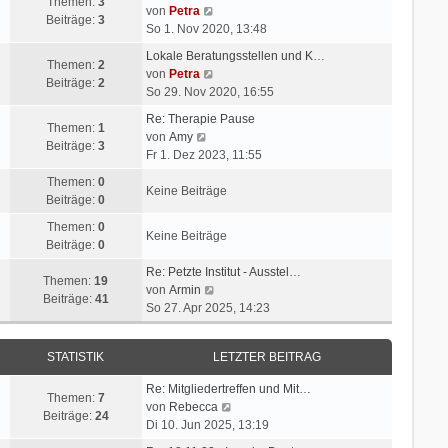
Themen:
3
N
von
Petra
Beiträge:
3
e
So 1. Nov 2020, 13:48
u
Lokale Beratungsstellen und K…
e
Themen:
2
N
von
Petra
s
Beiträge:
2
e
So 29. Nov 2020, 16:55
t
u
e
Re: Therapie Pause
e
Themen:
1
N
r
von
Amy
s
Beiträge:
3
e
B
Fr 1. Dez 2023, 11:55
t
u
e
e
Themen:
0
e
i
Keine Beiträge
r
Beiträge:
0
s
t
B
t
r
Themen:
0
e
Keine Beiträge
e
a
Beiträge:
0
i
r
g
t
Re: Petzte Institut - Ausstel…
B
Themen:
19
r
N
von
Armin
e
Beiträge:
41
a
e
So 27. Apr 2025, 14:23
i
g
u
t
e
r
STATISTIK
LETZTER BEITRAG
s
a
t
g
Re: Mitgliedertreffen und Mit…
e
Themen:
7
N
von
Rebecca
r
Beiträge:
24
e
Di 10. Jun 2025, 13:19
B
u