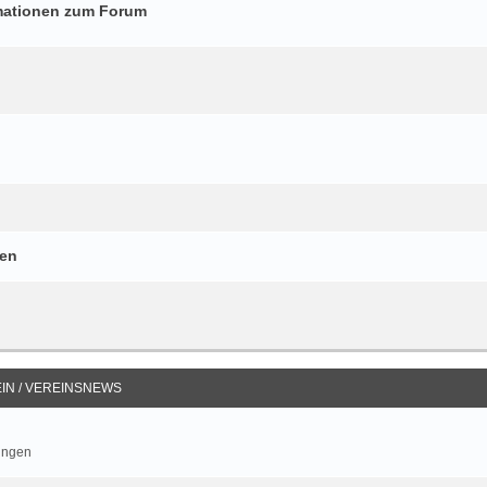
mationen zum Forum
gen
IN / VEREINSNEWS
ungen