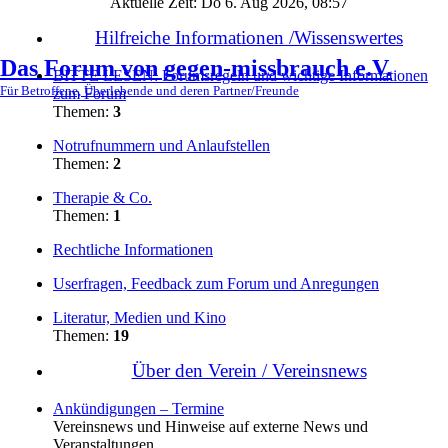
Aktuelle Zeit: Do 6. Aug 2026, 08:57
Hilfreiche Informationen /Wissenswertes
Das Forum von gegen-missbrauch e.V.
BITTE LESEN: Forumsregeln und wichtige Informationen
Für Betroffene, Überlebende und deren Partner/Freunde
zum Forum
Themen:
3
Notrufnummern und Anlaufstellen
Themen:
2
Therapie & Co.
Themen:
1
Rechtliche Informationen
Userfragen, Feedback zum Forum und Anregungen
Literatur, Medien und Kino
Themen:
19
Über den Verein / Vereinsnews
Ankündigungen – Termine
Vereinsnews und Hinweise auf externe News und
Veranstaltungen