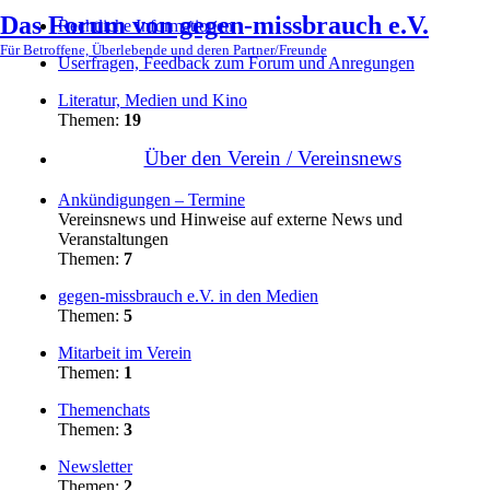
Das Forum von gegen-missbrauch e.V.
Rechtliche Informationen
Für Betroffene, Überlebende und deren Partner/Freunde
Userfragen, Feedback zum Forum und Anregungen
Literatur, Medien und Kino
Themen:
19
Über den Verein / Vereinsnews
Ankündigungen – Termine
Vereinsnews und Hinweise auf externe News und
Veranstaltungen
Themen:
7
gegen-missbrauch e.V. in den Medien
Themen:
5
Mitarbeit im Verein
Themen:
1
Themenchats
Themen:
3
Newsletter
Themen:
2