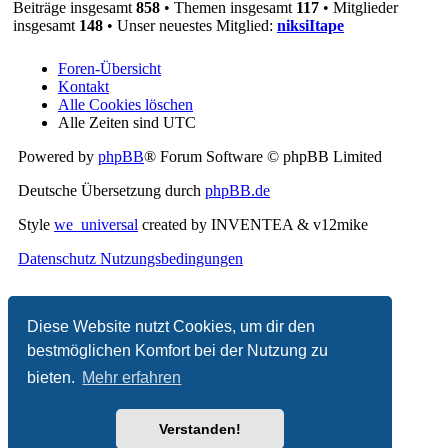
Beiträge insgesamt
858
• Themen insgesamt
117
• Mitglieder
insgesamt
148
• Unser neuestes Mitglied:
niksiItape
Foren-Übersicht
Kontakt
Alle Cookies löschen
Alle Zeiten sind
UTC
Powered by
phpBB
® Forum Software © phpBB Limited
Deutsche Übersetzung durch
phpBB.de
Style
we_universal
created by INVENTEA & v12mike
Datenschutz
Nutzungsbedingungen
Diese Website nutzt Cookies, um dir den
bestmöglichen Komfort bei der Nutzung zu
bieten.
Mehr erfahren
Verstanden!