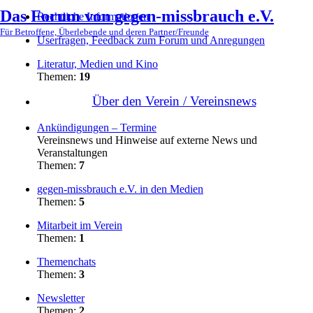
Das Forum von gegen-missbrauch e.V.
Rechtliche Informationen
Für Betroffene, Überlebende und deren Partner/Freunde
Userfragen, Feedback zum Forum und Anregungen
Literatur, Medien und Kino
Themen:
19
Über den Verein / Vereinsnews
Ankündigungen – Termine
Vereinsnews und Hinweise auf externe News und
Veranstaltungen
Themen:
7
gegen-missbrauch e.V. in den Medien
Themen:
5
Mitarbeit im Verein
Themen:
1
Themenchats
Themen:
3
Newsletter
Themen:
2