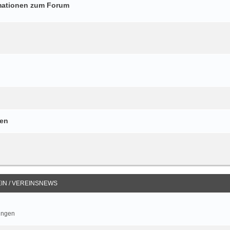
mationen zum Forum
gen
IN / VEREINSNEWS
ungen