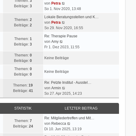
Themen:
3
N
von
Petra
Beiträge:
3
e
So 1. Nov 2020, 13:48
u
Lokale Beratungsstellen und K…
e
Themen:
2
N
von
Petra
s
Beiträge:
2
e
So 29. Nov 2020, 16:55
t
u
e
Re: Therapie Pause
e
Themen:
1
N
r
von
Amy
s
Beiträge:
3
e
B
Fr 1. Dez 2023, 11:55
t
u
e
e
Themen:
0
e
i
Keine Beiträge
r
Beiträge:
0
s
t
B
t
r
Themen:
0
e
Keine Beiträge
e
a
Beiträge:
0
i
r
g
t
Re: Petzte Institut - Ausstel…
B
Themen:
19
r
N
von
Armin
e
Beiträge:
41
a
e
So 27. Apr 2025, 14:23
i
g
u
t
e
r
STATISTIK
LETZTER BEITRAG
s
a
t
g
Re: Mitgliedertreffen und Mit…
e
Themen:
7
N
von
Rebecca
r
Beiträge:
24
e
Di 10. Jun 2025, 13:19
B
u