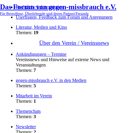
Das Forum von gegen-missbrauch e.V.
Rechtliche Informationen
Für Betroffene, Überlebende und deren Partner/Freunde
Userfragen, Feedback zum Forum und Anregungen
Literatur, Medien und Kino
Themen:
19
Über den Verein / Vereinsnews
Ankündigungen – Termine
Vereinsnews und Hinweise auf externe News und
Veranstaltungen
Themen:
7
gegen-missbrauch e.V. in den Medien
Themen:
5
Mitarbeit im Verein
Themen:
1
Themenchats
Themen:
3
Newsletter
Themen:
2