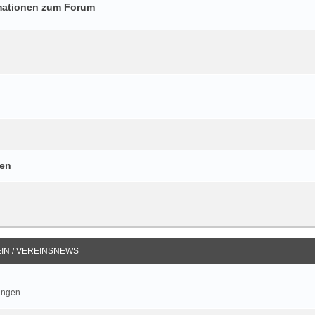
mationen zum Forum
gen
IN / VEREINSNEWS
ungen