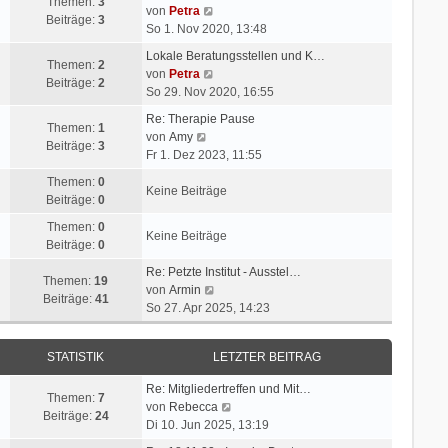
Themen:
3
N
von
Petra
Beiträge:
3
e
So 1. Nov 2020, 13:48
u
Lokale Beratungsstellen und K…
e
Themen:
2
N
von
Petra
s
Beiträge:
2
e
So 29. Nov 2020, 16:55
t
u
e
Re: Therapie Pause
e
Themen:
1
N
r
von
Amy
s
Beiträge:
3
e
B
Fr 1. Dez 2023, 11:55
t
u
e
e
Themen:
0
e
i
Keine Beiträge
r
Beiträge:
0
s
t
B
t
r
Themen:
0
e
Keine Beiträge
e
a
Beiträge:
0
i
r
g
t
Re: Petzte Institut - Ausstel…
B
Themen:
19
r
N
von
Armin
e
Beiträge:
41
a
e
So 27. Apr 2025, 14:23
i
g
u
t
e
r
STATISTIK
LETZTER BEITRAG
s
a
t
g
Re: Mitgliedertreffen und Mit…
e
Themen:
7
N
von
Rebecca
r
Beiträge:
24
e
Di 10. Jun 2025, 13:19
B
u