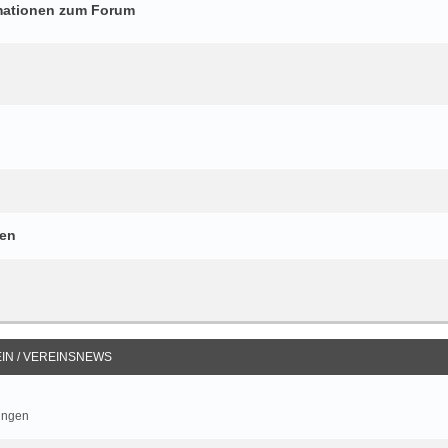
mationen zum Forum
gen
IN / VEREINSNEWS
ungen