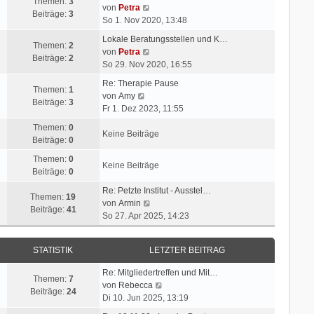
Themen:
3
N
von
Petra
Beiträge:
3
e
So 1. Nov 2020, 13:48
u
Lokale Beratungsstellen und K…
e
Themen:
2
N
von
Petra
s
Beiträge:
2
e
So 29. Nov 2020, 16:55
t
u
e
Re: Therapie Pause
e
Themen:
1
N
r
von
Amy
s
Beiträge:
3
e
B
Fr 1. Dez 2023, 11:55
t
u
e
e
Themen:
0
e
i
Keine Beiträge
r
Beiträge:
0
s
t
B
t
r
Themen:
0
e
Keine Beiträge
e
a
Beiträge:
0
i
r
g
t
Re: Petzte Institut - Ausstel…
B
Themen:
19
r
N
von
Armin
e
Beiträge:
41
a
e
So 27. Apr 2025, 14:23
i
g
u
t
e
r
STATISTIK
LETZTER BEITRAG
s
a
t
g
Re: Mitgliedertreffen und Mit…
e
Themen:
7
N
von
Rebecca
r
Beiträge:
24
e
Di 10. Jun 2025, 13:19
B
u