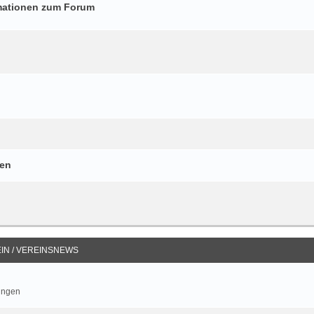
mationen zum Forum
gen
IN / VEREINSNEWS
ungen