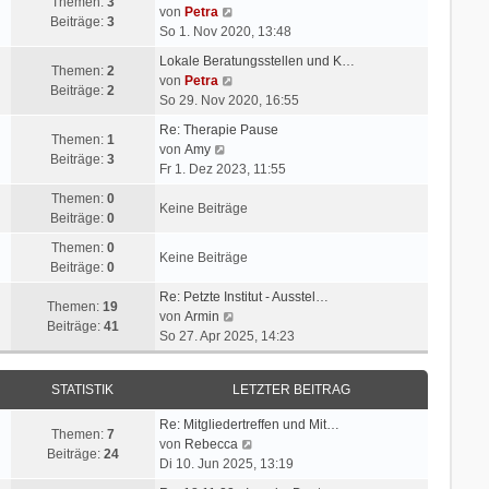
Themen:
3
N
von
Petra
Beiträge:
3
e
So 1. Nov 2020, 13:48
u
Lokale Beratungsstellen und K…
e
Themen:
2
N
von
Petra
s
Beiträge:
2
e
So 29. Nov 2020, 16:55
t
u
e
Re: Therapie Pause
e
Themen:
1
N
r
von
Amy
s
Beiträge:
3
e
B
Fr 1. Dez 2023, 11:55
t
u
e
e
Themen:
0
e
i
Keine Beiträge
r
Beiträge:
0
s
t
B
t
r
Themen:
0
e
Keine Beiträge
e
a
Beiträge:
0
i
r
g
t
Re: Petzte Institut - Ausstel…
B
Themen:
19
r
N
von
Armin
e
Beiträge:
41
a
e
So 27. Apr 2025, 14:23
i
g
u
t
e
r
STATISTIK
LETZTER BEITRAG
s
a
t
g
Re: Mitgliedertreffen und Mit…
e
Themen:
7
N
von
Rebecca
r
Beiträge:
24
e
Di 10. Jun 2025, 13:19
B
u