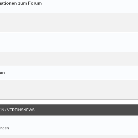
mationen zum Forum
gen
IN / VEREINSNEWS
ungen