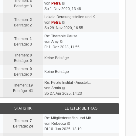
Themen:
3
N
von
Petra
Beiträge:
3
e
So 1. Nov 2020, 13:48
u
Lokale Beratungsstellen und K…
e
Themen:
2
N
von
Petra
s
Beiträge:
2
e
So 29. Nov 2020, 16:55
t
u
e
Re: Therapie Pause
e
Themen:
1
N
r
von
Amy
s
Beiträge:
3
e
B
Fr 1. Dez 2023, 11:55
t
u
e
e
Themen:
0
e
i
Keine Beiträge
r
Beiträge:
0
s
t
B
t
r
Themen:
0
e
Keine Beiträge
e
a
Beiträge:
0
i
r
g
t
Re: Petzte Institut - Ausstel…
B
Themen:
19
r
N
von
Armin
e
Beiträge:
41
a
e
So 27. Apr 2025, 14:23
i
g
u
t
e
r
STATISTIK
LETZTER BEITRAG
s
a
t
g
Re: Mitgliedertreffen und Mit…
e
Themen:
7
N
von
Rebecca
r
Beiträge:
24
e
Di 10. Jun 2025, 13:19
B
u