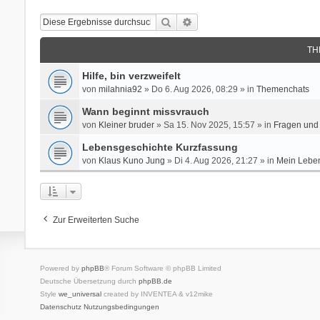
Suche
Erweiterte Suche
TH
Hilfe, bin verzweifelt
von
milahnia92
» Do 6. Aug 2026, 08:29 » in
Themenchats
Wann beginnt missvrauch
von
Kleiner bruder
» Sa 15. Nov 2025, 15:57 » in
Fragen und 
Lebensgeschichte Kurzfassung
von
Klaus Kuno Jung
» Di 4. Aug 2026, 21:27 » in
Mein Leben
Zur Erweiterten Suche
Powered by
phpBB
® Forum Software © phpBB Limited
Deutsche Übersetzung durch
phpBB.de
Style
we_universal
created by INVENTEA & v12mike
Datenschutz
Nutzungsbedingungen