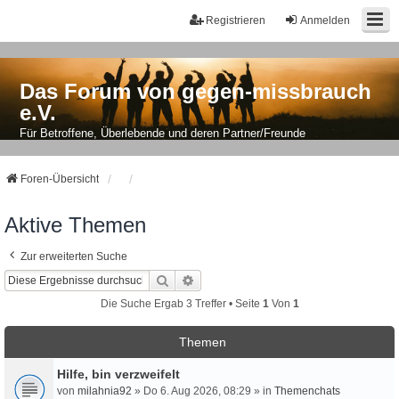
Registrieren
Anmelden
Das Forum von gegen-missbrauch
e.V.
Für Betroffene, Überlebende und deren Partner/Freunde
Foren-Übersicht
Aktive Themen
Zur erweiterten Suche
Suche
Erweiterte Suche
Die Suche Ergab 3 Treffer • Seite
1
Von
1
Themen
Hilfe, bin verzweifelt
von
milahnia92
» Do 6. Aug 2026, 08:29 » in
Themenchats