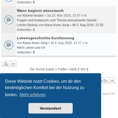
Antworten:
0
Wann beginnt missvrauch
von
Kleiner bruder
» Sa 15. Nov 2025, 15:57 » in
Fragen und Austausch zum Thema sexualisierte Gewalt
Letzter Beitrag von
Klaus Kuno Jung
»
Mi 5. Aug 2026, 22:55
Antworten:
2
Lebensgeschichte Kurzfassung
von
Klaus Kuno Jung
» Di 4. Aug 2026, 21:27 » in
Mein Leben und ich
Antworten:
0
Die Suche Ergab 3 Treffer • Seite
1
Von
1
Gehe Zu
Diese Website nutzt Cookies, um dir den
bestmöglichen Komfort bei der Nutzung zu
Foren-Übersicht
Kontakt
Alle Cookies löschen
Alle Zeiten sind
UTC
bieten.
Mehr erfahren
Powered by
phpBB
® Forum Software © phpBB Limited
Verstanden!
Deutsche Übersetzung durch
phpBB.de
Style
we_universal
created by INVENTEA & v12mike
Datenschutz
Nutzungsbedingungen