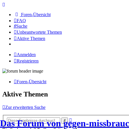
Foren-Übersicht
FAQ
Suche
Unbeantwortete Themen
Aktive Themen
Anmelden
Registrieren
Foren-Übersicht
Aktive Themen
Zur erweiterten Suche
Erweiterte
Das Forum von gegen-missbrauc
Suche
Suche