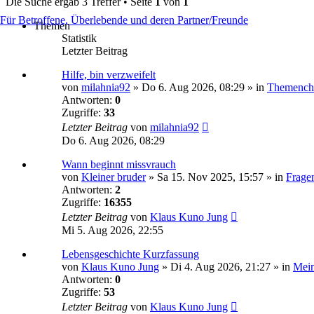
Die Suche ergab 3 Treffer • Seite
1
von
1
Für Betroffene, Überlebende und deren Partner/Freunde
Themen
Statistik
Letzter Beitrag
Hilfe, bin verzweifelt
von
milahnia92
» Do 6. Aug 2026, 08:29 » in
Themench
Antworten:
0
Zugriffe:
33
Letzter Beitrag
von
milahnia92
Do 6. Aug 2026, 08:29
Wann beginnt missvrauch
von
Kleiner bruder
» Sa 15. Nov 2025, 15:57 » in
Frage
Antworten:
2
Zugriffe:
16355
Letzter Beitrag
von
Klaus Kuno Jung
Mi 5. Aug 2026, 22:55
Lebensgeschichte Kurzfassung
von
Klaus Kuno Jung
» Di 4. Aug 2026, 21:27 » in
Mein
Antworten:
0
Zugriffe:
53
Letzter Beitrag
von
Klaus Kuno Jung