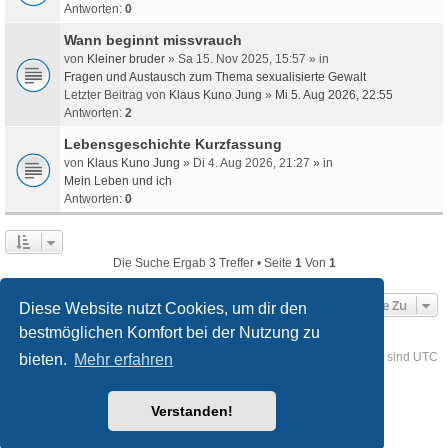
Antworten:
0
Wann beginnt missvrauch
von
Kleiner bruder
» Sa 15. Nov 2025, 15:57 » in
Fragen und Austausch zum Thema sexualisierte Gewalt
Letzter Beitrag von
Klaus Kuno Jung
»
Mi 5. Aug 2026, 22:55
Antworten:
2
Lebensgeschichte Kurzfassung
von
Klaus Kuno Jung
» Di 4. Aug 2026, 21:27 » in
Mein Leben und ich
Antworten:
0
Die Suche Ergab 3 Treffer • Seite
1
Von
1
Gehe Zu
Diese Website nutzt Cookies, um dir den
bestmöglichen Komfort bei der Nutzung zu
Foren-Übersicht
Kontakt
Alle Cookies löschen
Alle Zeiten sind
UTC
bieten.
Mehr erfahren
Powered by
phpBB
® Forum Software © phpBB Limited
Verstanden!
Deutsche Übersetzung durch
phpBB.de
Style
we_universal
created by INVENTEA & v12mike
Datenschutz
Nutzungsbedingungen