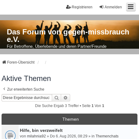
Registrieren
Anmelden
Das Forum von gegen-missbrauch
e.V.
Für Betroffene, Überlebende und deren Partner/Freunde
Foren-Übersicht
Aktive Themen
Zur erweiterten Suche
Suche
Erweiterte Suche
Die Suche Ergab 3 Treffer • Seite
1
Von
1
Themen
Hilfe, bin verzweifelt
von
milahnia92
» Do 6. Aug 2026, 08:29 » in
Themenchats