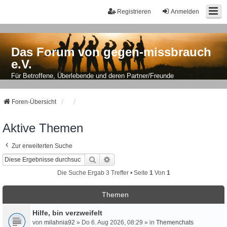
Registrieren
Anmelden
Das Forum von gegen-missbrauch
e.V.
Für Betroffene, Überlebende und deren Partner/Freunde
Foren-Übersicht
Aktive Themen
Zur erweiterten Suche
Suche
Erweiterte Suche
Die Suche Ergab 3 Treffer • Seite
1
Von
1
Themen
Hilfe, bin verzweifelt
von
milahnia92
» Do 6. Aug 2026, 08:29 » in
Themenchats