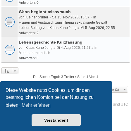
Antworten:
0
Wann beginnt missvrauch
von
Kleiner bruder
» Sa 15. Nov 2025, 15:57 » in
Fragen und Austausch zum Thema sexualisierte Gewalt
Letzter Beitrag von
Klaus Kuno Jung
»
Mi 5. Aug 2026, 22:55
Antworten:
2
Lebensgeschichte Kurzfassung
von
Klaus Kuno Jung
» Di 4. Aug 2026, 21:27 » in
Mein Leben und ich
Antworten:
0
Die Suche Ergab 3 Treffer • Seite
1
Von
1
Gehe Zu
Diese Website nutzt Cookies, um dir den
bestmöglichen Komfort bei der Nutzung zu
Foren-Übersicht
Kontakt
Alle Cookies löschen
Alle Zeiten sind
UTC
bieten.
Mehr erfahren
Powered by
phpBB
® Forum Software © phpBB Limited
Verstanden!
Deutsche Übersetzung durch
phpBB.de
Style
we_universal
created by INVENTEA & v12mike
Datenschutz
Nutzungsbedingungen