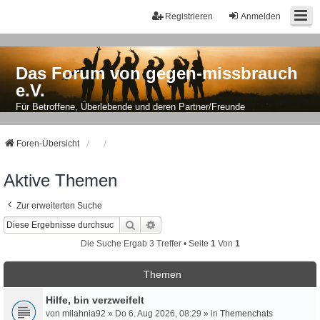
Registrieren
Anmelden
Das Forum von gegen-missbrauch
e.V.
Für Betroffene, Überlebende und deren Partner/Freunde
Foren-Übersicht
Aktive Themen
Zur erweiterten Suche
Suche
Erweiterte Suche
Die Suche Ergab 3 Treffer • Seite
1
Von
1
Themen
Hilfe, bin verzweifelt
von
milahnia92
» Do 6. Aug 2026, 08:29 » in
Themenchats