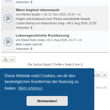
Antworten:
0
Wann beginnt missvrauch
von
Kleiner bruder
» Sa 15. Nov 2025, 15:57 » in
Fragen und Austausch zum Thema sexualisierte Gewalt
Letzter Beitrag von
Klaus Kuno Jung
»
Mi 5. Aug 2026, 22:55
Antworten:
2
Lebensgeschichte Kurzfassung
von
Klaus Kuno Jung
» Di 4. Aug 2026, 21:27 » in
Mein Leben und ich
Antworten:
0
Die Suche Ergab 3 Treffer • Seite
1
Von
1
Gehe Zu
Diese Website nutzt Cookies, um dir den
bestmöglichen Komfort bei der Nutzung zu
Foren-Übersicht
Kontakt
Alle Cookies löschen
Alle Zeiten sind
UTC
bieten.
Mehr erfahren
Powered by
phpBB
® Forum Software © phpBB Limited
Verstanden!
Deutsche Übersetzung durch
phpBB.de
Style
we_universal
created by INVENTEA & v12mike
Datenschutz
Nutzungsbedingungen