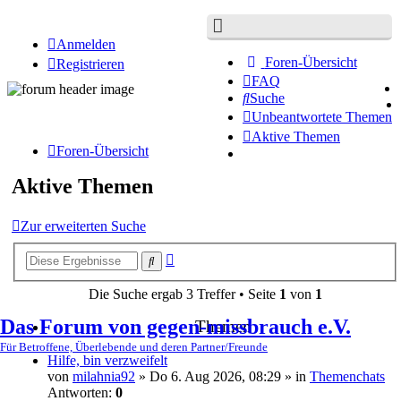
Anmelden
Foren-Übersicht
Registrieren
FAQ
Suche
Unbeantwortete Themen
Aktive Themen
Foren-Übersicht
Aktive Themen
Zur erweiterten Suche
Erweiterte
Suche
Suche
Die Suche ergab 3 Treffer • Seite
1
von
1
Das Forum von gegen-missbrauch e.V.
Themen
Für Betroffene, Überlebende und deren Partner/Freunde
Hilfe, bin verzweifelt
von
milahnia92
» Do 6. Aug 2026, 08:29 » in
Themenchats
Antworten:
0