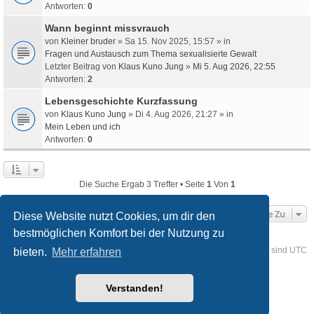
Antworten:
0
Wann beginnt missvrauch
von
Kleiner bruder
» Sa 15. Nov 2025, 15:57 » in
Fragen und Austausch zum Thema sexualisierte Gewalt
Letzter Beitrag von
Klaus Kuno Jung
»
Mi 5. Aug 2026, 22:55
Antworten:
2
Lebensgeschichte Kurzfassung
von
Klaus Kuno Jung
» Di 4. Aug 2026, 21:27 » in
Mein Leben und ich
Antworten:
0
Die Suche Ergab 3 Treffer • Seite
1
Von
1
Gehe Zu
Diese Website nutzt Cookies, um dir den
bestmöglichen Komfort bei der Nutzung zu
Foren-Übersicht
Kontakt
Alle Cookies löschen
Alle Zeiten sind
UTC
bieten.
Mehr erfahren
Powered by
phpBB
® Forum Software © phpBB Limited
Verstanden!
Deutsche Übersetzung durch
phpBB.de
Style
we_universal
created by INVENTEA & v12mike
Datenschutz
Nutzungsbedingungen