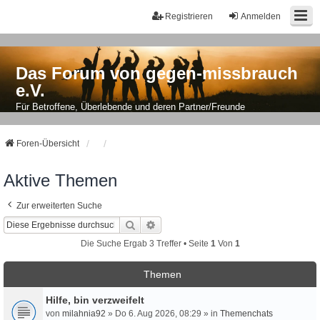
Registrieren
Anmelden
Das Forum von gegen-missbrauch
e.V.
Für Betroffene, Überlebende und deren Partner/Freunde
Foren-Übersicht
Aktive Themen
Zur erweiterten Suche
Suche
Erweiterte Suche
Die Suche Ergab 3 Treffer • Seite
1
Von
1
Themen
Hilfe, bin verzweifelt
von
milahnia92
» Do 6. Aug 2026, 08:29 » in
Themenchats