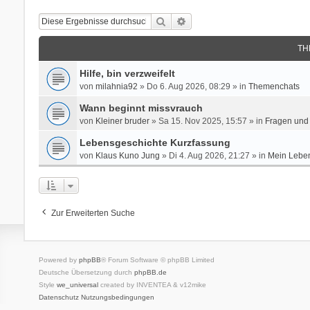
Suche
Erweiterte Suche
TH
Hilfe, bin verzweifelt
von
milahnia92
» Do 6. Aug 2026, 08:29 » in
Themenchats
Wann beginnt missvrauch
von
Kleiner bruder
» Sa 15. Nov 2025, 15:57 » in
Fragen und 
Lebensgeschichte Kurzfassung
von
Klaus Kuno Jung
» Di 4. Aug 2026, 21:27 » in
Mein Leben
Zur Erweiterten Suche
Powered by
phpBB
® Forum Software © phpBB Limited
Deutsche Übersetzung durch
phpBB.de
Style
we_universal
created by INVENTEA & v12mike
Datenschutz
Nutzungsbedingungen