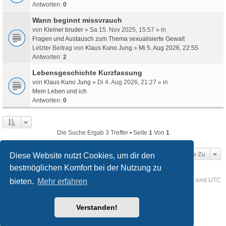
Antworten:
0
Wann beginnt missvrauch
von
Kleiner bruder
» Sa 15. Nov 2025, 15:57 » in
Fragen und Austausch zum Thema sexualisierte Gewalt
Letzter Beitrag von
Klaus Kuno Jung
»
Mi 5. Aug 2026, 22:55
Antworten:
2
Lebensgeschichte Kurzfassung
von
Klaus Kuno Jung
» Di 4. Aug 2026, 21:27 » in
Mein Leben und ich
Antworten:
0
Die Suche Ergab 3 Treffer • Seite
1
Von
1
Gehe Zu
Diese Website nutzt Cookies, um dir den
bestmöglichen Komfort bei der Nutzung zu
Foren-Übersicht
Kontakt
Alle Cookies löschen
Alle Zeiten sind
UTC
bieten.
Mehr erfahren
Powered by
phpBB
® Forum Software © phpBB Limited
Verstanden!
Deutsche Übersetzung durch
phpBB.de
Style
we_universal
created by INVENTEA & v12mike
Datenschutz
Nutzungsbedingungen