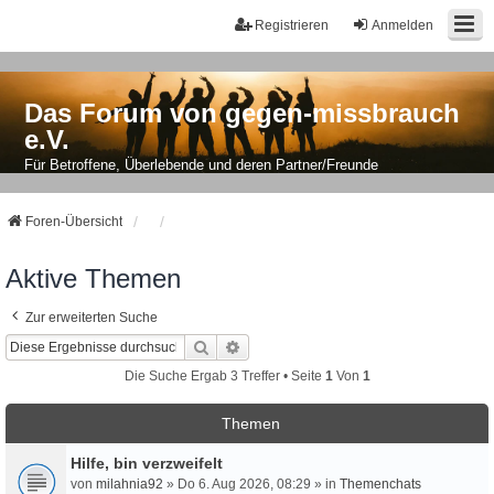
Registrieren
Anmelden
Das Forum von gegen-missbrauch
e.V.
Für Betroffene, Überlebende und deren Partner/Freunde
Foren-Übersicht
Aktive Themen
Zur erweiterten Suche
Suche
Erweiterte Suche
Die Suche Ergab 3 Treffer • Seite
1
Von
1
Themen
Hilfe, bin verzweifelt
von
milahnia92
» Do 6. Aug 2026, 08:29 » in
Themenchats