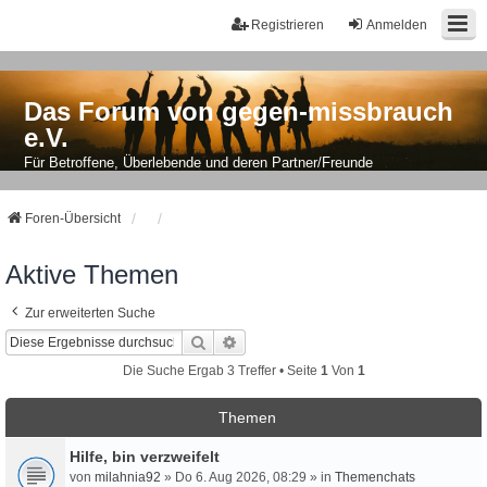
Registrieren
Anmelden
Das Forum von gegen-missbrauch
e.V.
Für Betroffene, Überlebende und deren Partner/Freunde
Foren-Übersicht
Aktive Themen
Zur erweiterten Suche
Suche
Erweiterte Suche
Die Suche Ergab 3 Treffer • Seite
1
Von
1
Themen
Hilfe, bin verzweifelt
von
milahnia92
» Do 6. Aug 2026, 08:29 » in
Themenchats