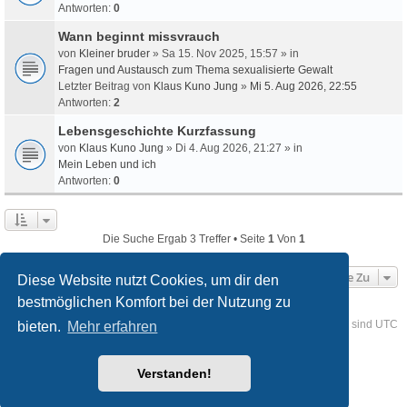
Antworten:
0
Wann beginnt missvrauch
von
Kleiner bruder
» Sa 15. Nov 2025, 15:57 » in
Fragen und Austausch zum Thema sexualisierte Gewalt
Letzter Beitrag von
Klaus Kuno Jung
»
Mi 5. Aug 2026, 22:55
Antworten:
2
Lebensgeschichte Kurzfassung
von
Klaus Kuno Jung
» Di 4. Aug 2026, 21:27 » in
Mein Leben und ich
Antworten:
0
Die Suche Ergab 3 Treffer • Seite
1
Von
1
Gehe Zu
Diese Website nutzt Cookies, um dir den
bestmöglichen Komfort bei der Nutzung zu
Foren-Übersicht
Kontakt
Alle Cookies löschen
Alle Zeiten sind
UTC
bieten.
Mehr erfahren
Powered by
phpBB
® Forum Software © phpBB Limited
Verstanden!
Deutsche Übersetzung durch
phpBB.de
Style
we_universal
created by INVENTEA & v12mike
Datenschutz
Nutzungsbedingungen