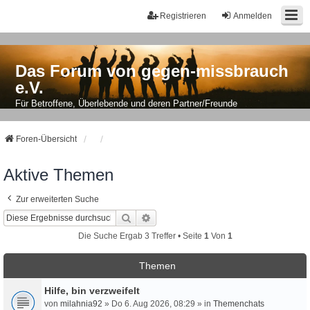
Registrieren
Anmelden
Das Forum von gegen-missbrauch
e.V.
Für Betroffene, Überlebende und deren Partner/Freunde
Foren-Übersicht
Aktive Themen
Zur erweiterten Suche
Suche
Erweiterte Suche
Die Suche Ergab 3 Treffer • Seite
1
Von
1
Themen
Hilfe, bin verzweifelt
von
milahnia92
» Do 6. Aug 2026, 08:29 » in
Themenchats