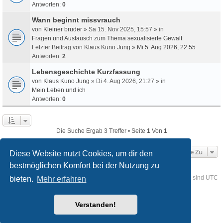
Antworten:
0
Wann beginnt missvrauch
von
Kleiner bruder
» Sa 15. Nov 2025, 15:57 » in
Fragen und Austausch zum Thema sexualisierte Gewalt
Letzter Beitrag von
Klaus Kuno Jung
»
Mi 5. Aug 2026, 22:55
Antworten:
2
Lebensgeschichte Kurzfassung
von
Klaus Kuno Jung
» Di 4. Aug 2026, 21:27 » in
Mein Leben und ich
Antworten:
0
Die Suche Ergab 3 Treffer • Seite
1
Von
1
Gehe Zu
Diese Website nutzt Cookies, um dir den
bestmöglichen Komfort bei der Nutzung zu
Foren-Übersicht
Kontakt
Alle Cookies löschen
Alle Zeiten sind
UTC
bieten.
Mehr erfahren
Powered by
phpBB
® Forum Software © phpBB Limited
Verstanden!
Deutsche Übersetzung durch
phpBB.de
Style
we_universal
created by INVENTEA & v12mike
Datenschutz
Nutzungsbedingungen