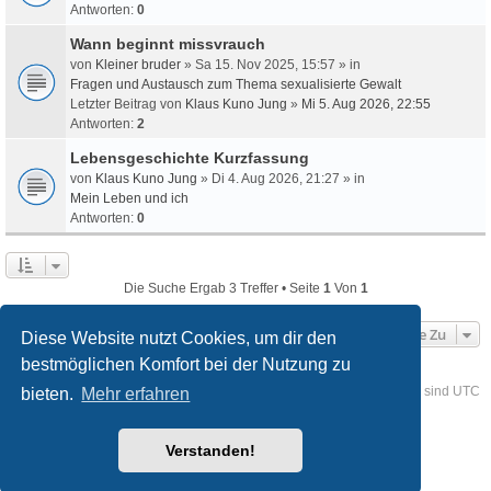
Antworten:
0
Wann beginnt missvrauch
von
Kleiner bruder
» Sa 15. Nov 2025, 15:57 » in
Fragen und Austausch zum Thema sexualisierte Gewalt
Letzter Beitrag von
Klaus Kuno Jung
»
Mi 5. Aug 2026, 22:55
Antworten:
2
Lebensgeschichte Kurzfassung
von
Klaus Kuno Jung
» Di 4. Aug 2026, 21:27 » in
Mein Leben und ich
Antworten:
0
Die Suche Ergab 3 Treffer • Seite
1
Von
1
Gehe Zu
Diese Website nutzt Cookies, um dir den
bestmöglichen Komfort bei der Nutzung zu
Foren-Übersicht
Kontakt
Alle Cookies löschen
Alle Zeiten sind
UTC
bieten.
Mehr erfahren
Powered by
phpBB
® Forum Software © phpBB Limited
Verstanden!
Deutsche Übersetzung durch
phpBB.de
Style
we_universal
created by INVENTEA & v12mike
Datenschutz
Nutzungsbedingungen