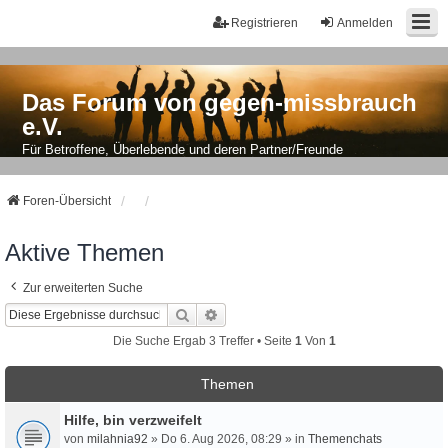
Registrieren
Anmelden
Das Forum von gegen-missbrauch
e.V.
Für Betroffene, Überlebende und deren Partner/Freunde
Foren-Übersicht
Aktive Themen
Zur erweiterten Suche
Suche
Erweiterte Suche
Die Suche Ergab 3 Treffer • Seite
1
Von
1
Themen
Hilfe, bin verzweifelt
von
milahnia92
» Do 6. Aug 2026, 08:29 » in
Themenchats