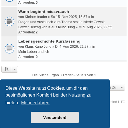
Antworten:
0
Wann beginnt missvrauch
von
Kleiner bruder
» Sa 15. Nov 2025, 15:57 » in
Fragen und Austausch zum Thema sexualisierte Gewalt
Letzter Beitrag von
Klaus Kuno Jung
»
Mi 5. Aug 2026, 22:55
Antworten:
2
Lebensgeschichte Kurzfassung
von
Klaus Kuno Jung
» Di 4. Aug 2026, 21:27 » in
Mein Leben und ich
Antworten:
0
Die Suche Ergab 3 Treffer • Seite
1
Von
1
Gehe Zu
Diese Website nutzt Cookies, um dir den
bestmöglichen Komfort bei der Nutzung zu
Foren-Übersicht
Kontakt
Alle Cookies löschen
Alle Zeiten sind
UTC
bieten.
Mehr erfahren
Powered by
phpBB
® Forum Software © phpBB Limited
Verstanden!
Deutsche Übersetzung durch
phpBB.de
Style
we_universal
created by INVENTEA & v12mike
Datenschutz
Nutzungsbedingungen