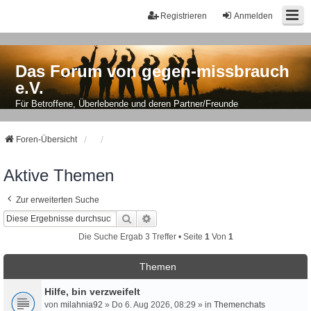
Registrieren
Anmelden
Das Forum von gegen-missbrauch
e.V.
Für Betroffene, Überlebende und deren Partner/Freunde
Foren-Übersicht
Aktive Themen
Zur erweiterten Suche
Suche
Erweiterte Suche
Die Suche Ergab 3 Treffer • Seite
1
Von
1
Themen
Hilfe, bin verzweifelt
von
milahnia92
» Do 6. Aug 2026, 08:29 » in
Themenchats