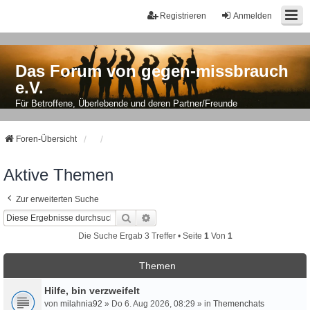
Registrieren
Anmelden
Das Forum von gegen-missbrauch
e.V.
Für Betroffene, Überlebende und deren Partner/Freunde
Foren-Übersicht
Aktive Themen
Zur erweiterten Suche
Suche
Erweiterte Suche
Die Suche Ergab 3 Treffer • Seite
1
Von
1
Themen
Hilfe, bin verzweifelt
von
milahnia92
» Do 6. Aug 2026, 08:29 » in
Themenchats