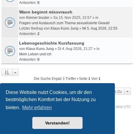
Antworten:
0
Wann beginnt missvrauch
von
Kleiner bruder
» Sa 15. Nov 2025, 15:57 » in
Fragen und Austausch zum Thema sexualisierte Gewalt
Letzter Beitrag von
Klaus Kuno Jung
»
Mi 5. Aug 2026, 22:55
Antworten:
2
Lebensgeschichte Kurzfassung
von
Klaus Kuno Jung
» Di 4. Aug 2026, 21:27 » in
Mein Leben und ich
Antworten:
0
Die Suche Ergab 3 Treffer • Seite
1
Von
1
Gehe Zu
Diese Website nutzt Cookies, um dir den
bestmöglichen Komfort bei der Nutzung zu
Foren-Übersicht
Kontakt
Alle Cookies löschen
Alle Zeiten sind
UTC
bieten.
Mehr erfahren
Powered by
phpBB
® Forum Software © phpBB Limited
Verstanden!
Deutsche Übersetzung durch
phpBB.de
Style
we_universal
created by INVENTEA & v12mike
Datenschutz
Nutzungsbedingungen