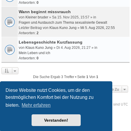
Antworten:
0
Wann beginnt missvrauch
von
Kleiner bruder
» Sa 15. Nov 2025, 15:57 » in
Fragen und Austausch zum Thema sexualisierte Gewalt
Letzter Beitrag von
Klaus Kuno Jung
»
Mi 5. Aug 2026, 22:55
Antworten:
2
Lebensgeschichte Kurzfassung
von
Klaus Kuno Jung
» Di 4. Aug 2026, 21:27 » in
Mein Leben und ich
Antworten:
0
Die Suche Ergab 3 Treffer • Seite
1
Von
1
Gehe Zu
Diese Website nutzt Cookies, um dir den
bestmöglichen Komfort bei der Nutzung zu
Foren-Übersicht
Kontakt
Alle Cookies löschen
Alle Zeiten sind
UTC
bieten.
Mehr erfahren
Powered by
phpBB
® Forum Software © phpBB Limited
Verstanden!
Deutsche Übersetzung durch
phpBB.de
Style
we_universal
created by INVENTEA & v12mike
Datenschutz
Nutzungsbedingungen