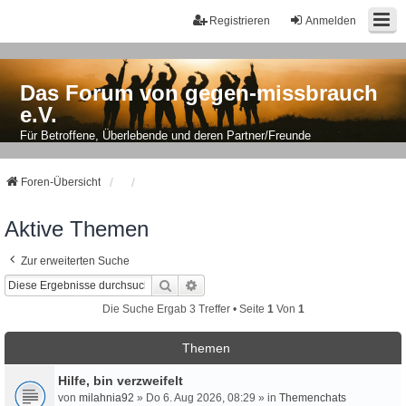
Registrieren
Anmelden
Das Forum von gegen-missbrauch
e.V.
Für Betroffene, Überlebende und deren Partner/Freunde
Foren-Übersicht
Aktive Themen
Zur erweiterten Suche
Suche
Erweiterte Suche
Die Suche Ergab 3 Treffer • Seite
1
Von
1
Themen
Hilfe, bin verzweifelt
von
milahnia92
» Do 6. Aug 2026, 08:29 » in
Themenchats