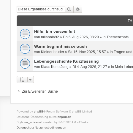
Suche
Erweiterte Suche
TH
Hilfe, bin verzweifelt
von
milahnia92
» Do 6. Aug 2026, 08:29 » in
Themenchats
Wann beginnt missvrauch
von
Kleiner bruder
» Sa 15. Nov 2025, 15:57 » in
Fragen und 
Lebensgeschichte Kurzfassung
von
Klaus Kuno Jung
» Di 4. Aug 2026, 21:27 » in
Mein Leben
Zur Erweiterten Suche
Powered by
phpBB
® Forum Software © phpBB Limited
Deutsche Übersetzung durch
phpBB.de
Style
we_universal
created by INVENTEA & v12mike
Datenschutz
Nutzungsbedingungen