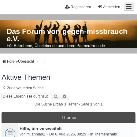
Registrieren
Anmelden
Das Forum von gegen-missbrauch
e.V.
Für Betroffene, Überlebende und deren Partner/Freunde
Foren-Übersicht
Aktive Themen
Zur erweiterten Suche
Suche
Erweiterte Suche
Die Suche Ergab 3 Treffer • Seite
1
Von
1
Themen
Hilfe, bin verzweifelt
von
milahnia92
» Do 6. Aug 2026, 08:29 » in
Themenchats