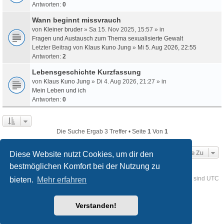
Antworten:
0
Wann beginnt missvrauch
von
Kleiner bruder
» Sa 15. Nov 2025, 15:57 » in
Fragen und Austausch zum Thema sexualisierte Gewalt
Letzter Beitrag von
Klaus Kuno Jung
»
Mi 5. Aug 2026, 22:55
Antworten:
2
Lebensgeschichte Kurzfassung
von
Klaus Kuno Jung
» Di 4. Aug 2026, 21:27 » in
Mein Leben und ich
Antworten:
0
Die Suche Ergab 3 Treffer • Seite
1
Von
1
Gehe Zu
Diese Website nutzt Cookies, um dir den
bestmöglichen Komfort bei der Nutzung zu
Foren-Übersicht
Kontakt
Alle Cookies löschen
Alle Zeiten sind
UTC
bieten.
Mehr erfahren
Powered by
phpBB
® Forum Software © phpBB Limited
Verstanden!
Deutsche Übersetzung durch
phpBB.de
Style
we_universal
created by INVENTEA & v12mike
Datenschutz
Nutzungsbedingungen