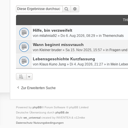
Suche
Erweiterte Suche
TH
Hilfe, bin verzweifelt
von
milahnia92
» Do 6. Aug 2026, 08:29 » in
Themenchats
Wann beginnt missvrauch
von
Kleiner bruder
» Sa 15. Nov 2025, 15:57 » in
Fragen und 
Lebensgeschichte Kurzfassung
von
Klaus Kuno Jung
» Di 4. Aug 2026, 21:27 » in
Mein Leben
Zur Erweiterten Suche
Powered by
phpBB
® Forum Software © phpBB Limited
Deutsche Übersetzung durch
phpBB.de
Style
we_universal
created by INVENTEA & v12mike
Datenschutz
Nutzungsbedingungen