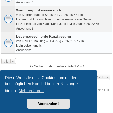
Antworten:
0
Wann beginnt missvrauch
von
Kleiner bruder
» Sa 15. Nov 2025, 15:57 » in
Fragen und Austausch zum Thema sexualisierte Gewalt
Letzter Beitrag von
Klaus Kuno Jung
»
Mi 5. Aug 2026, 22:55
Antworten:
2
Lebensgeschichte Kurzfassung
von
Klaus Kuno Jung
» Di 4. Aug 2026, 21:27 » in
Mein Leben und ich
Antworten:
0
Die Suche Ergab 3 Treffer • Seite
1
Von
1
Gehe Zu
Diese Website nutzt Cookies, um dir den
bestmöglichen Komfort bei der Nutzung zu
Foren-Übersicht
Kontakt
Alle Cookies löschen
Alle Zeiten sind
UTC
bieten.
Mehr erfahren
Powered by
phpBB
® Forum Software © phpBB Limited
Verstanden!
Deutsche Übersetzung durch
phpBB.de
Style
we_universal
created by INVENTEA & v12mike
Datenschutz
Nutzungsbedingungen