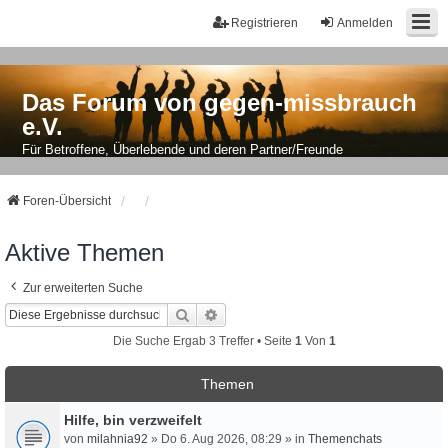
Registrieren
Anmelden
Das Forum von gegen-missbrauch
e.V.
Für Betroffene, Überlebende und deren Partner/Freunde
Foren-Übersicht
Aktive Themen
Zur erweiterten Suche
Suche
Erweiterte Suche
Die Suche Ergab 3 Treffer • Seite
1
Von
1
Themen
Hilfe, bin verzweifelt
von
milahnia92
» Do 6. Aug 2026, 08:29 » in
Themenchats