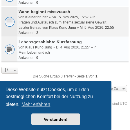
Antworten:
0
Wann beginnt missvrauch
von
Kleiner bruder
» Sa 15. Nov 2025, 15:57 » in
Fragen und Austausch zum Thema sexualisierte Gewalt
Letzter Beitrag von
Klaus Kuno Jung
»
Mi 5. Aug 2026, 22:55
Antworten:
2
Lebensgeschichte Kurzfassung
von
Klaus Kuno Jung
» Di 4. Aug 2026, 21:27 » in
Mein Leben und ich
Antworten:
0
Die Suche Ergab 3 Treffer • Seite
1
Von
1
Gehe Zu
Diese Website nutzt Cookies, um dir den
bestmöglichen Komfort bei der Nutzung zu
Foren-Übersicht
Kontakt
Alle Cookies löschen
Alle Zeiten sind
UTC
bieten.
Mehr erfahren
Powered by
phpBB
® Forum Software © phpBB Limited
Verstanden!
Deutsche Übersetzung durch
phpBB.de
Style
we_universal
created by INVENTEA & v12mike
Datenschutz
Nutzungsbedingungen