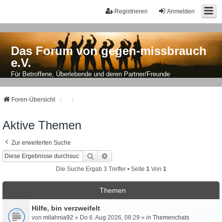
Registrieren
Anmelden
Das Forum von gegen-missbrauch
e.V.
Für Betroffene, Überlebende und deren Partner/Freunde
Foren-Übersicht
Aktive Themen
Zur erweiterten Suche
Suche
Erweiterte Suche
Die Suche Ergab 3 Treffer • Seite
1
Von
1
Themen
Hilfe, bin verzweifelt
von
milahnia92
» Do 6. Aug 2026, 08:29 » in
Themenchats