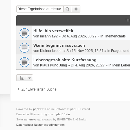
Suche
Erweiterte Suche
TH
Hilfe, bin verzweifelt
von
milahnia92
» Do 6. Aug 2026, 08:29 » in
Themenchats
Wann beginnt missvrauch
von
Kleiner bruder
» Sa 15. Nov 2025, 15:57 » in
Fragen und 
Lebensgeschichte Kurzfassung
von
Klaus Kuno Jung
» Di 4. Aug 2026, 21:27 » in
Mein Leben
Zur Erweiterten Suche
Powered by
phpBB
® Forum Software © phpBB Limited
Deutsche Übersetzung durch
phpBB.de
Style
we_universal
created by INVENTEA & v12mike
Datenschutz
Nutzungsbedingungen