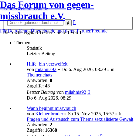
Das Forum von gegen-
Zur erweiterten Suche
missbrauch e.V.
Erweiterte
Suche
Suche
Für Betroffene, Überlebende und deren Partner/Freunde
Die Suche ergab 3 Treffer • Seite
1
von
1
Themen
Statistik
Letzter Beitrag
Hilfe, bin verzweifelt
von
milahnia92
» Do 6. Aug 2026, 08:29 » in
Themenchats
Antworten:
0
Zugriffe:
43
Letzter Beitrag
von
milahnia92
Do 6. Aug 2026, 08:29
Wann beginnt missvrauch
von
Kleiner bruder
» Sa 15. Nov 2025, 15:57 » in
Fragen und Austausch zum Thema sexualisierte Gewalt
Antworten:
2
Zugriffe:
16368