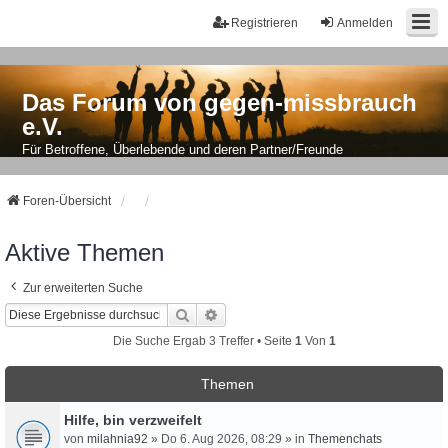
Registrieren
Anmelden
Das Forum von gegen-missbrauch
e.V.
Für Betroffene, Überlebende und deren Partner/Freunde
Foren-Übersicht
Aktive Themen
Zur erweiterten Suche
Suche
Erweiterte Suche
Die Suche Ergab 3 Treffer • Seite
1
Von
1
Themen
Hilfe, bin verzweifelt
von
milahnia92
» Do 6. Aug 2026, 08:29 » in
Themenchats