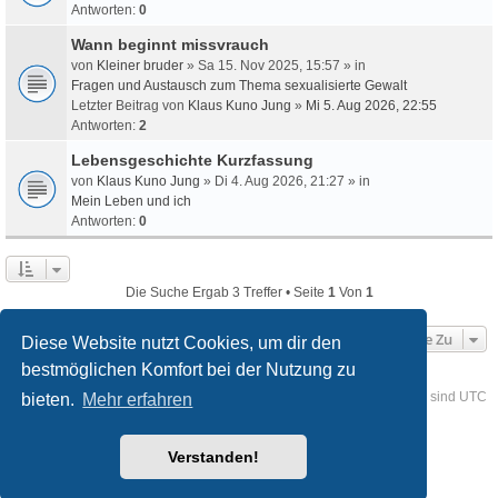
Antworten:
0
Wann beginnt missvrauch
von
Kleiner bruder
» Sa 15. Nov 2025, 15:57 » in
Fragen und Austausch zum Thema sexualisierte Gewalt
Letzter Beitrag von
Klaus Kuno Jung
»
Mi 5. Aug 2026, 22:55
Antworten:
2
Lebensgeschichte Kurzfassung
von
Klaus Kuno Jung
» Di 4. Aug 2026, 21:27 » in
Mein Leben und ich
Antworten:
0
Die Suche Ergab 3 Treffer • Seite
1
Von
1
Gehe Zu
Diese Website nutzt Cookies, um dir den
bestmöglichen Komfort bei der Nutzung zu
Foren-Übersicht
Kontakt
Alle Cookies löschen
Alle Zeiten sind
UTC
bieten.
Mehr erfahren
Powered by
phpBB
® Forum Software © phpBB Limited
Verstanden!
Deutsche Übersetzung durch
phpBB.de
Style
we_universal
created by INVENTEA & v12mike
Datenschutz
Nutzungsbedingungen