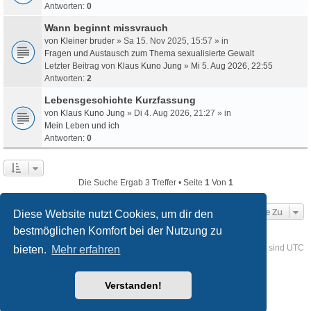
Antworten:
0
Wann beginnt missvrauch
von
Kleiner bruder
» Sa 15. Nov 2025, 15:57 » in
Fragen und Austausch zum Thema sexualisierte Gewalt
Letzter Beitrag von
Klaus Kuno Jung
»
Mi 5. Aug 2026, 22:55
Antworten:
2
Lebensgeschichte Kurzfassung
von
Klaus Kuno Jung
» Di 4. Aug 2026, 21:27 » in
Mein Leben und ich
Antworten:
0
Die Suche Ergab 3 Treffer • Seite
1
Von
1
Gehe Zu
Diese Website nutzt Cookies, um dir den
bestmöglichen Komfort bei der Nutzung zu
Foren-Übersicht
Kontakt
Alle Cookies löschen
Alle Zeiten sind
UTC
bieten.
Mehr erfahren
Powered by
phpBB
® Forum Software © phpBB Limited
Verstanden!
Deutsche Übersetzung durch
phpBB.de
Style
we_universal
created by INVENTEA & v12mike
Datenschutz
Nutzungsbedingungen