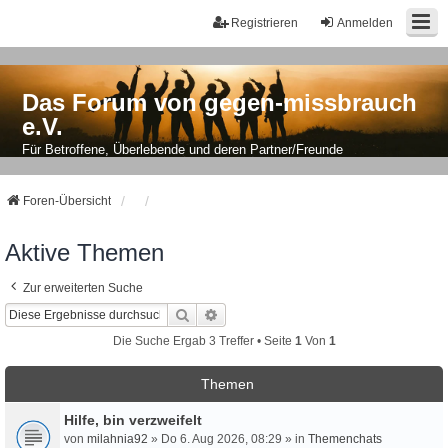
Registrieren
Anmelden
Das Forum von gegen-missbrauch
e.V.
Für Betroffene, Überlebende und deren Partner/Freunde
Foren-Übersicht
Aktive Themen
Zur erweiterten Suche
Suche
Erweiterte Suche
Die Suche Ergab 3 Treffer • Seite
1
Von
1
Themen
Hilfe, bin verzweifelt
von
milahnia92
» Do 6. Aug 2026, 08:29 » in
Themenchats