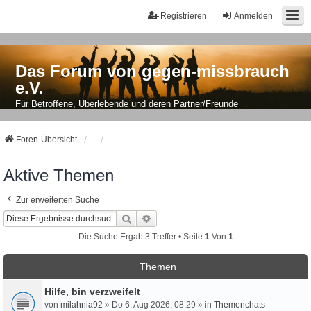
Registrieren
Anmelden
Das Forum von gegen-missbrauch
e.V.
Für Betroffene, Überlebende und deren Partner/Freunde
Foren-Übersicht
Aktive Themen
Zur erweiterten Suche
Suche
Erweiterte Suche
Die Suche Ergab 3 Treffer • Seite
1
Von
1
Themen
Hilfe, bin verzweifelt
von
milahnia92
» Do 6. Aug 2026, 08:29 » in
Themenchats