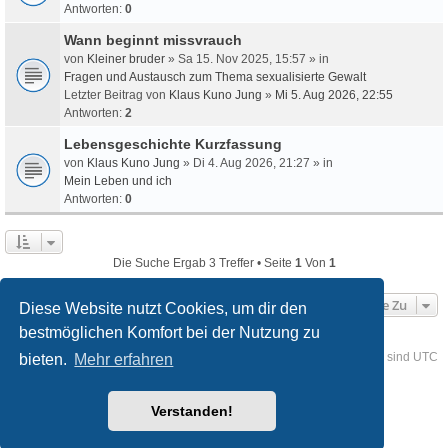
Antworten:
0
Wann beginnt missvrauch
von
Kleiner bruder
» Sa 15. Nov 2025, 15:57 » in
Fragen und Austausch zum Thema sexualisierte Gewalt
Letzter Beitrag von
Klaus Kuno Jung
»
Mi 5. Aug 2026, 22:55
Antworten:
2
Lebensgeschichte Kurzfassung
von
Klaus Kuno Jung
» Di 4. Aug 2026, 21:27 » in
Mein Leben und ich
Antworten:
0
Die Suche Ergab 3 Treffer • Seite
1
Von
1
Gehe Zu
Diese Website nutzt Cookies, um dir den
bestmöglichen Komfort bei der Nutzung zu
Foren-Übersicht
Kontakt
Alle Cookies löschen
Alle Zeiten sind
UTC
bieten.
Mehr erfahren
Powered by
phpBB
® Forum Software © phpBB Limited
Verstanden!
Deutsche Übersetzung durch
phpBB.de
Style
we_universal
created by INVENTEA & v12mike
Datenschutz
Nutzungsbedingungen